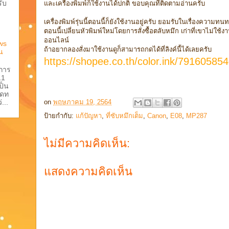
ับ
และเครื่องพิมพ์ก็ใช้งานได้ปกติ ขอบคุณที่ติดตามอ่านครับ
เครื่องพิมพ์รุ่นนี้ตอนนี้ก็ยังใช้งานอยู่ครับ ยอมรับในเรื่องความท
ตอนนี้เปลี่ยนหัวพิมพ์ใหม่โดยการสั่งซื้อตลับหมึก เก่าที่เขาไม่ใช
ออนไลน์
ws
ถ้าอยากลองสั่งมาใช้งานดูก็สามารถกดได้ที่ลิงค์นี้ได้เลยครับ
น
https://shopee.co.th/color.ink/79160585
ีการ
11
ป็น
เดท
...
on
พฤษภาคม 19, 2564
ป้ายกำกับ:
แก้ปัญหา
,
ที่ซับหมึกเต็ม
,
Canon
,
E08
,
MP287
ไม่มีความคิดเห็น:
แสดงความคิดเห็น