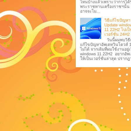
ไหนบ้างแล้วเพราะว่าการได้ร
พระราชทานเครื่องราชฯนั้น
อาจจะไม...
วิธีแก้ไขปัญหา
Update windo
11 22H2 ไปเป็
เวอร์ชั่น 24H2
วันนี้ผมพบวิธ
แก้ไขปัญหาอัพเดทวินโดวส์ 
ไม่ได้ จากเดิมที่ผมใช้งานอยู่เ
windows 11 22H2 อยากอัพ
ให้เป็นเวอร์ชั่นล่าสุด ปรากฎว่