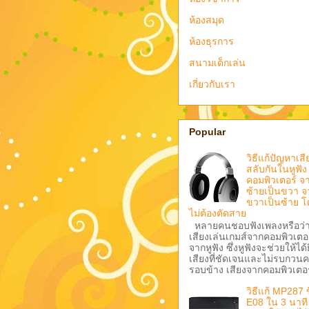
ห้องสมุด
ห้องธุรการ
สนามเด็กเล่น
เกี่ยวกับเรา
Popular
วิธีแก้ปัญหาเสี
สลับกันในหูฟัง
คอมพิวเตอร์ จ
ซ้ายเป็นขวา จ
ขวาเป็นซ้าย โ
ไม่ต้องตัดสาย
หลายคนชอบฟังเพลงหรือว่
เสียงเล่นเกมส์จากคอมพิวเตอ
จากหูฟัง ซึ่งหูฟังจะช่วยให้ได้
เสียงที่ชัดเจนและไม่รบกวน
รอบข้าง เสียงจากคอมพิวเตอร
วิธีแก้ MP287 ข
E08 ใน 3 นาที