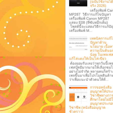
(ฉบับใช้งานได้
จริง 2026)
เครื่องพิมพ์ C
MP287 วิธีการแก้ไขปัญหา
เครื่องพิมพ์ Canon MP287
แสดง E08 (ที่ซับหมึกเต็ม)
โพสต์นี้จะแสดงวิธีการแก้ป
เครื่องพิมพ์ M...
เทคนิคการแก้
ปัญหาด้าน
นโยบาย เนื้อหา
ความเป็นต้นฉบ
น้อย ในเพจเฟส
แก้โล่แดงให้เป็นโล่เขียว
ต้องยอมรับเลยว่าทุกวันนี้เพ
เฟสบุ๊คมีมากมายให้เลือกชมไ
อย่างไม่จำกัด หลายคนก็สร้า
เพจขึ้นมาเพื่อโปรโมทสินค้าห
ว่าเพื่อแนะนำตัวตนให้ทั่...
การขอหนังสือ
อนุญาตให้ประ
วิชาชีพทางกา
ศึกษาโดยไม่มี
อนุญาตประกอ
วิชาชีพ (หนังสืออนุญาต
ชั่วคราว)