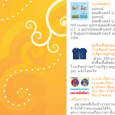
แบบทดสอบ
อุปกรณ์
คอมพิวเตอร์ ป
อุปกรณ์
คอมพิวเตอร์ ป
(VS mode) อุปกรณ์คอมพิวเต
ป.1 -1 อุปกรณ์คอมพิวเตอร์ ป
2 จับคู่อุปกรณ์คอมพิวเตอร์ อุ
รณ์ค...
สั่งซื้อเสื้อศิษย์เ
โรงเรียนบ้านห
น(รัฐราษฎร์นุก
ตัวละ 259 บ
สั่งซื้อเสื้อศิษย์เ
โรงเรียนบ้านหว้าน(รัฐราษฎร
กูล) แจ้งโอนเงิน
การเข้าใช้งาน
ระบบทะเบียน
ฐานันดร เพื่อดู
ประวัติการได้ร
พระราชทาน
เครื่องราชฯ
หลายคนที่เป็นข้าราชการ
จำไม่ได้ว่าตนเองเคยได้รับ
พระราชทานเครื่องราชฯ ชั้น