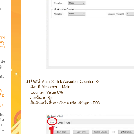
า
..
วาท
ครู
กษา
ะจำ
้
กคน
3.เลือกที่ Main >> Ink Absorber Counter >>
เลือกที่ Absorber : Main
ก
Counter Value 0%
สือ
จากนั้นกด Set
เป็นอันเสร็จสิ้ินการรีเซต เพื่อแก้ปัญหา E08
ลูก
สือ
สือ
า
...