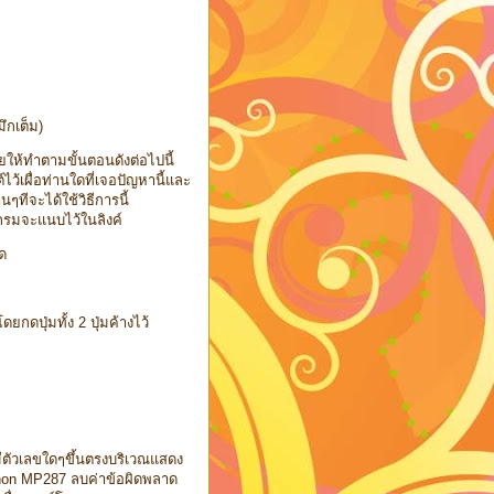
ึกเต็ม)
ยให้ทำตามขั้นตอนดังต่อไปนี้
้เผื่อท่านใดที่เจอปัญหานี้และ
ๆทีจะได้ใช้วิธีการนี้
กรมจะแนบไว้ในลิงค์
ด
ดยกดปุ่มทั้ง 2 ปุ่มค้างไว้
่มีตัวเลขใดๆขึ้นตรงบริเวณแสดง
 Canon MP287 ลบค่าข้อผิดพลาด