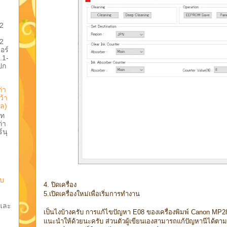
.2
.2
อร์
.1-
ปก
ก่า
ว้า
ูล)
าท
ก่า
์นุ
ับ
4. ปิดเครื่อง
5.เปิดเครื่องใหม่เพื่อเริ่มการทำงาน
และ
เป็นไงบ้างครับ การแก้ไขปัญหา E08 ของเครื่องพิมพ์ Canon MP28
แนะนำให้ด้วยนะครับ ส่วนตัวผู้เขียนเองสามารถแก้ปัญหานีได้ตา