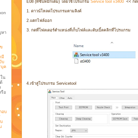
E08 (ที่ซับหมึกเต็ม) โดยใช้โปรแกรม
Service tool v3400
<< กดเ
1. ดาวน์โหลดโปรแกรมตามลิงค์
anon
2.แตกไฟล์ออก
3. กดที่โฟลเดอร์ตำแหน่งที่เก็บไฟล์และดับเบิ้ลคลิกที่โปรแกรม
ัญหา
ไข
มี
ับ
บุค
จใน
ด้
4.เข้าสู่โปรแกรม Servicetool
ง
รือ
กอบ
ร
ใบ
บ