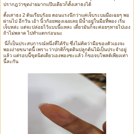
ปรากฎว่าขุดง่ายมากแป๊บเดียวก็ตั้งเสาธงได้
ตั้งเสาธง 2 ต้นเรียบร้อย ตอนแรงนึกว่าแค่เจ็บระบมมือเฉยๆ พอ
ผ่านไป อีกวัน เอ้า นิ้วก้อยพองเฉยเลย มีน้ำอยู่ในมือที่พอง เริ่ม
เจ็บหล่ะ แต่จะปล่อยไว้แบบนี้แหละ เดี๋ยวมันก็จะค่อยๆหายไปเอง
ถ้าไม่พลาด ไปทำแตกก่อนนะ
นี่ก็เป็นประสบการณ์หนึ่งที่ได้รับ ซึ่งไม่คิดว่ามือของตัวเองจะ
พองง่ายขนาดนี้ เพราะว่าปกติก็ขุดดินปลูกต้นไม้เป็นประจำอยู่
แล้ว แต่รอบนี้ขุดนิดเดียวเองพองซะแล้ว ก็ขอจบโพสต์เพียงเท่า
นี้ละกัน